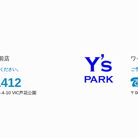
前店
ワ
ください。
ご
1412
4-10 VIC芦花公園
〒0